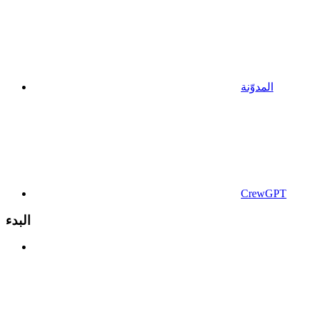
المدوّنة
CrewGPT
البدء