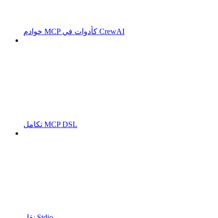
خوادم MCP كأدوات في CrewAI
تكامل MCP DSL
نقل Stdio