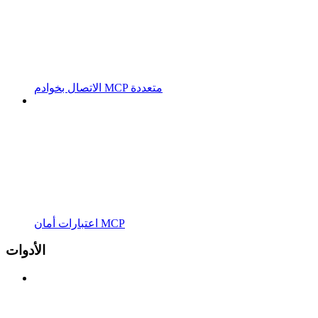
الاتصال بخوادم MCP متعددة
اعتبارات أمان MCP
الأدوات