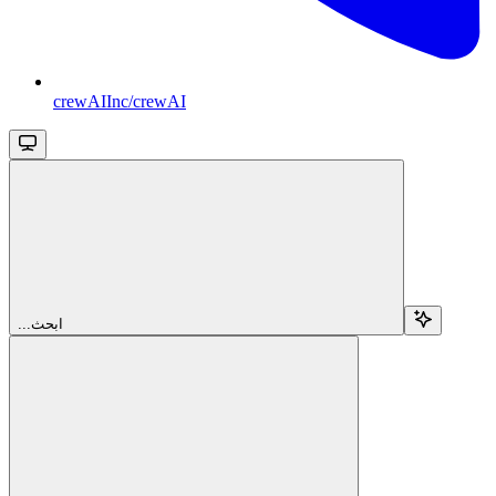
crewAIInc/crewAI
...ابحث