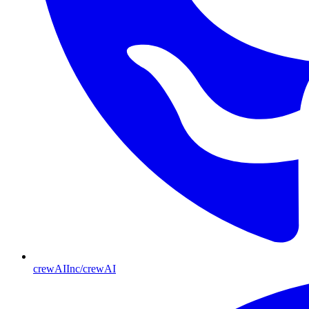
crewAIInc/crewAI