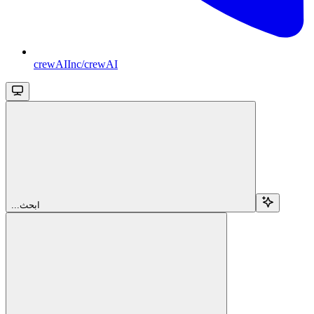
crewAIInc/crewAI
...ابحث