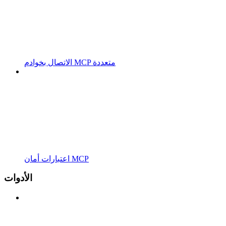
الاتصال بخوادم MCP متعددة
اعتبارات أمان MCP
الأدوات