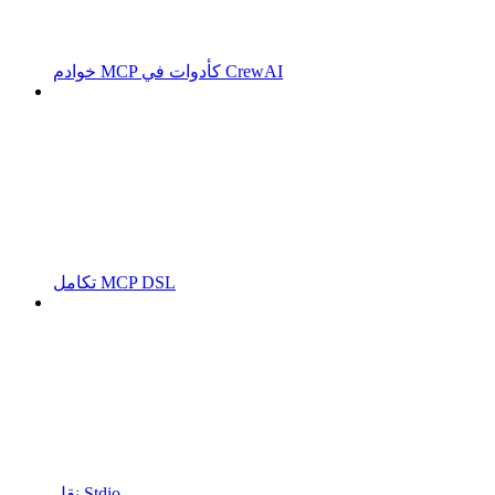
خوادم MCP كأدوات في CrewAI
تكامل MCP DSL
نقل Stdio