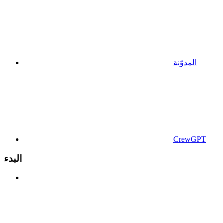
المدوّنة
CrewGPT
البدء