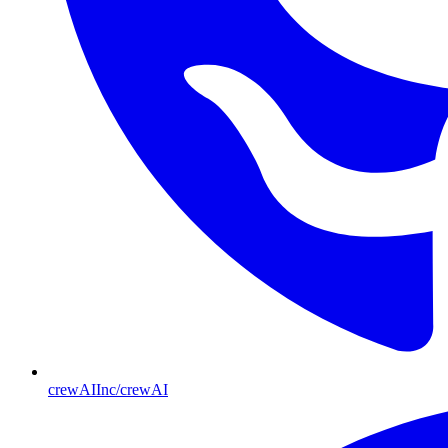
crewAIInc/crewAI