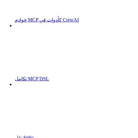
خوادم MCP كأدوات في CrewAI
تكامل MCP DSL
نقل Stdio