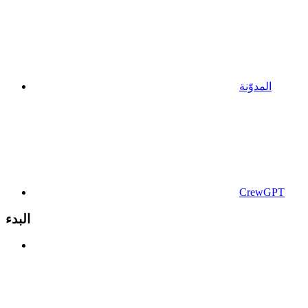
المدوّنة
CrewGPT
البدء