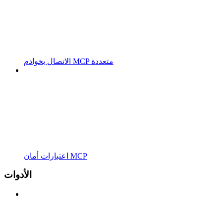
الاتصال بخوادم MCP متعددة
اعتبارات أمان MCP
الأدوات