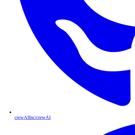
crewAIInc/crewAI