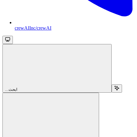
crewAIInc/crewAI
...ابحث