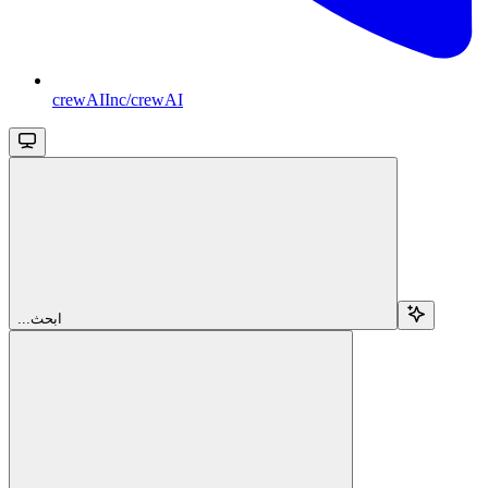
crewAIInc/crewAI
...ابحث