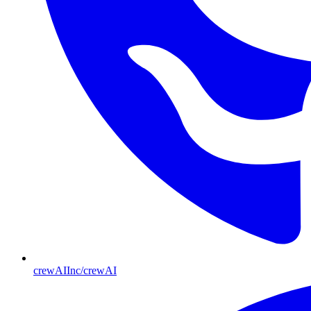
crewAIInc/crewAI