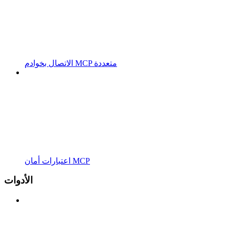
الاتصال بخوادم MCP متعددة
اعتبارات أمان MCP
الأدوات