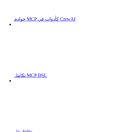
خوادم MCP كأدوات في CrewAI
تكامل MCP DSL
نقل Stdio