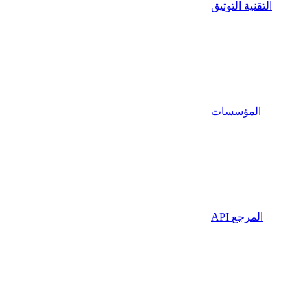
التقنية التوثيق
المؤسسات
API المرجع