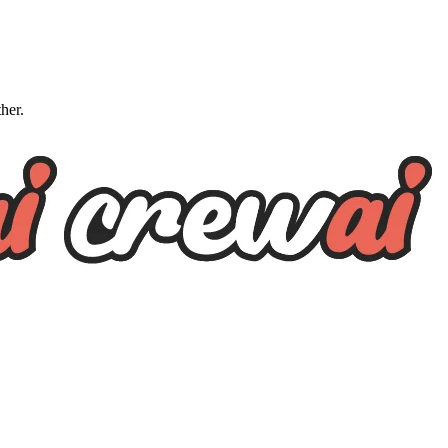
ther.