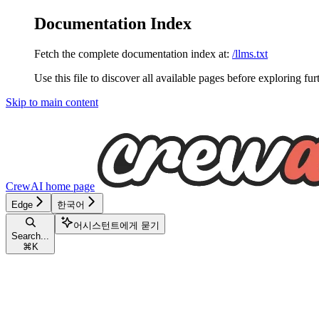
Documentation Index
Fetch the complete documentation index at:
/llms.txt
Use this file to discover all available pages before exploring fur
Skip to main content
CrewAI
home page
Edge
한국어
어시스턴트에게 묻기
Search...
⌘
K