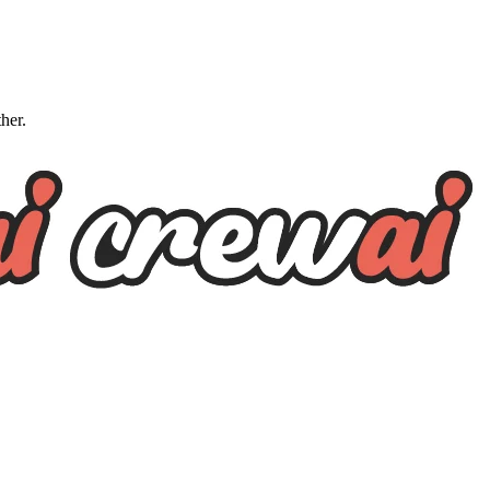
ther.