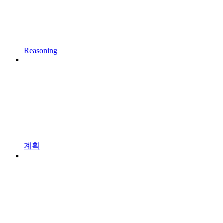
Reasoning
계획