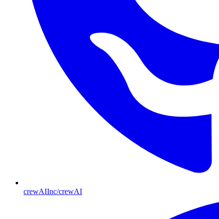
crewAIInc/crewAI