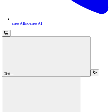
crewAIInc/crewAI
검색...