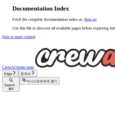
Documentation Index
Fetch the complete documentation index at:
/llms.txt
Use this file to discover all available pages before exploring fur
Skip to main content
CrewAI
home page
Edge
한국어
어시스턴트에게 묻기
Search...
⌘
K