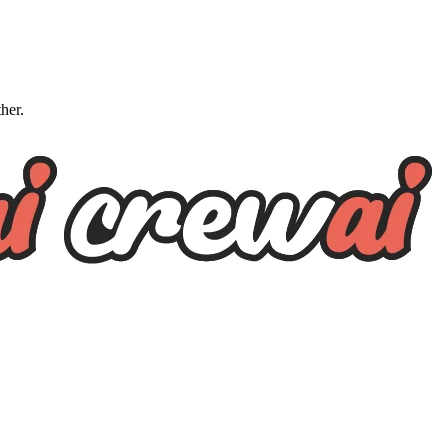
ther.