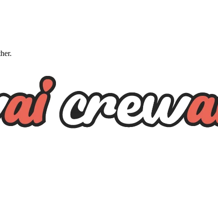
ther.