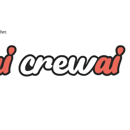
ther.