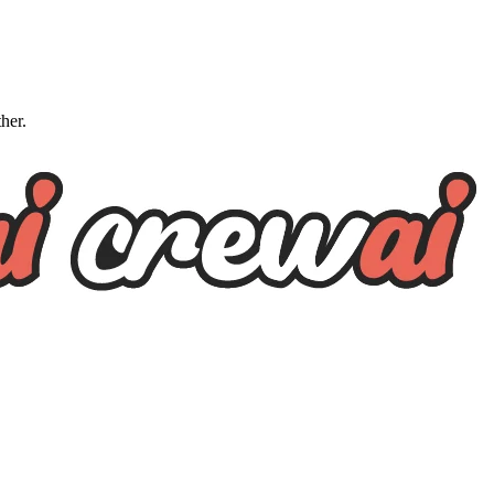
ther.