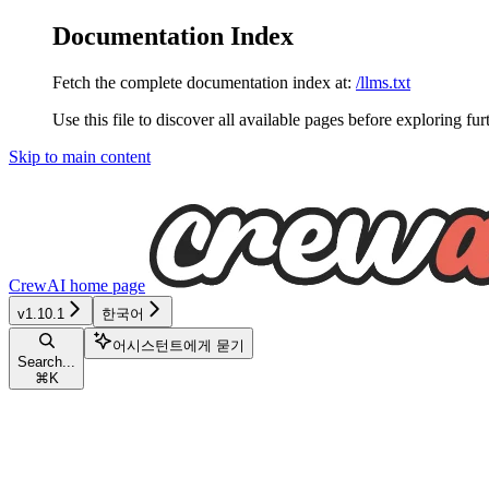
Documentation Index
Fetch the complete documentation index at:
/llms.txt
Use this file to discover all available pages before exploring fur
Skip to main content
CrewAI
home page
v1.10.1
한국어
어시스턴트에게 묻기
Search...
⌘
K