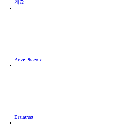
개요
Arize Phoenix
Braintrust