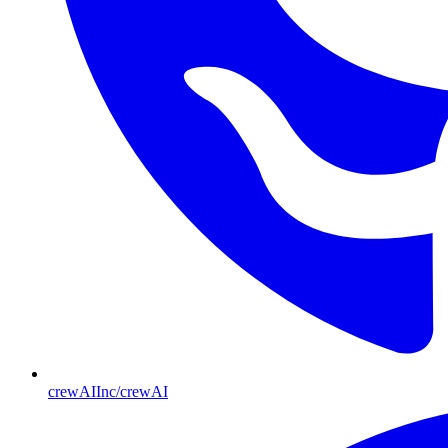
crewAIInc/crewAI