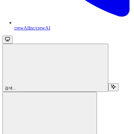
crewAIInc/crewAI
검색...