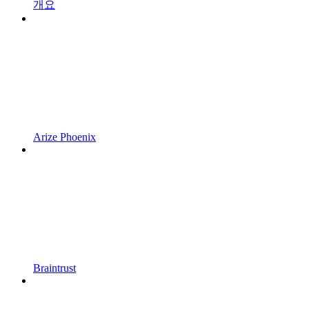
개요
Arize Phoenix
Braintrust