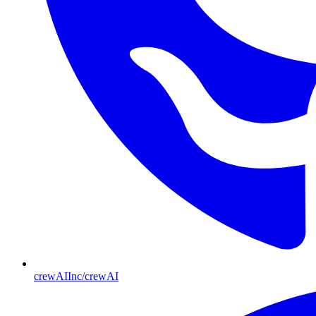
crewAIInc/crewAI