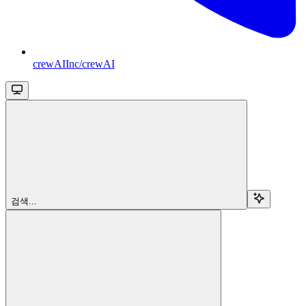
crewAIInc/crewAI
검색...