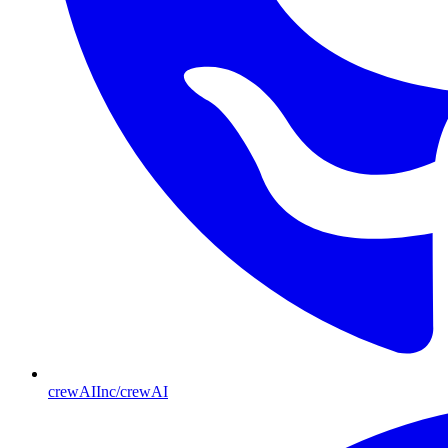
crewAIInc/crewAI