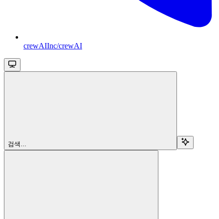
crewAIInc/crewAI
검색...