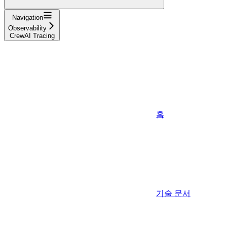
Navigation
Observability
CrewAI Tracing
홈
기술 문서