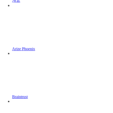
개요
Arize Phoenix
Braintrust