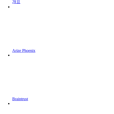
개요
Arize Phoenix
Braintrust