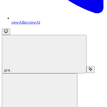
crewAIInc/crewAI
검색...