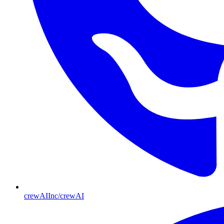
crewAIInc/crewAI