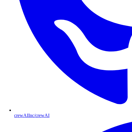
crewAIInc/crewAI