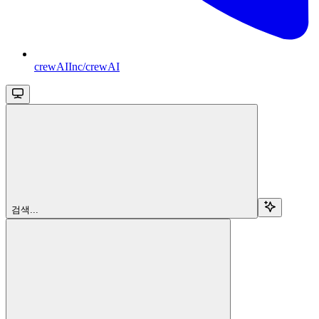
crewAIInc/crewAI
검색...