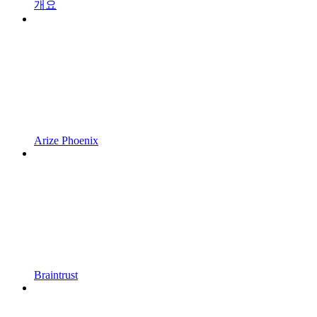
개요
Arize Phoenix
Braintrust