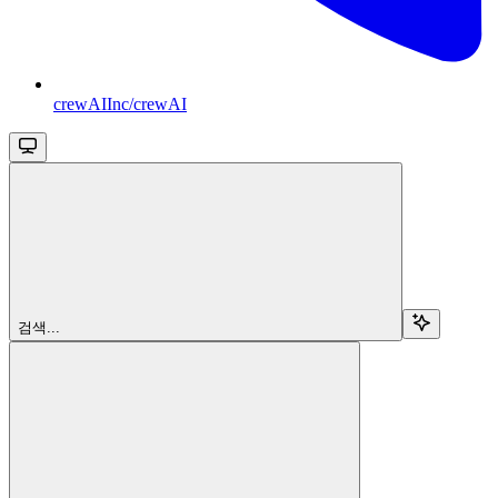
crewAIInc/crewAI
검색...