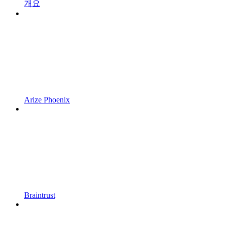
개요
Arize Phoenix
Braintrust