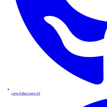
crewAIInc/crewAI