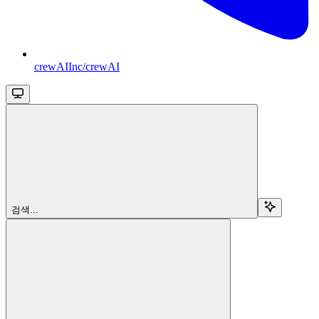
crewAIInc/crewAI
검색...