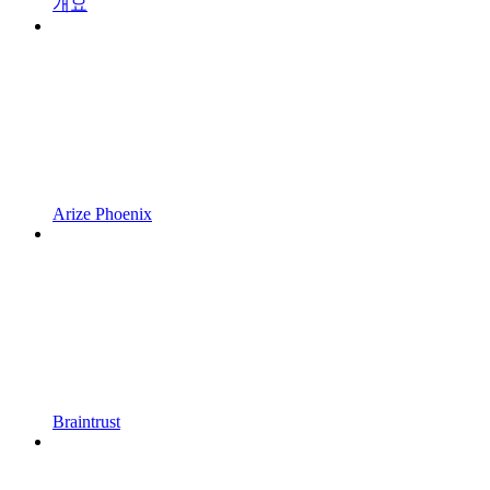
개요
Arize Phoenix
Braintrust