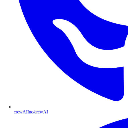
crewAIInc/crewAI