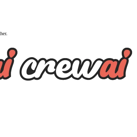
ther.