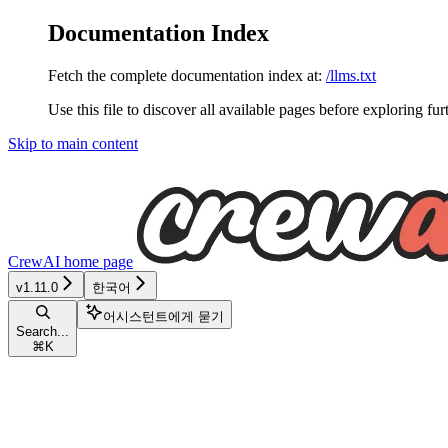
Documentation Index
Fetch the complete documentation index at:
/llms.txt
Use this file to discover all available pages before exploring fur
Skip to main content
CrewAI
home page
v1.11.0
한국어
어시스턴트에게 묻기
Search...
⌘
K