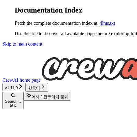
Documentation Index
Fetch the complete documentation index at:
/llms.txt
Use this file to discover all available pages before exploring fur
Skip to main content
CrewAI
home page
v1.11.0
한국어
어시스턴트에게 묻기
Search...
⌘
K