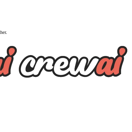
ther.