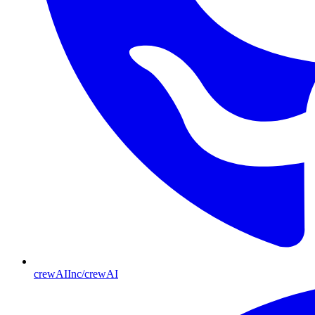
crewAIInc/crewAI