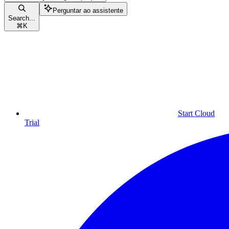
Perguntar ao assistente
Search...
⌘
K
Start Cloud
Trial