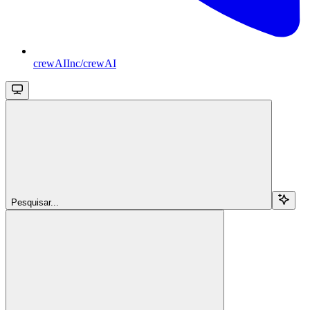
crewAIInc/crewAI
Pesquisar...