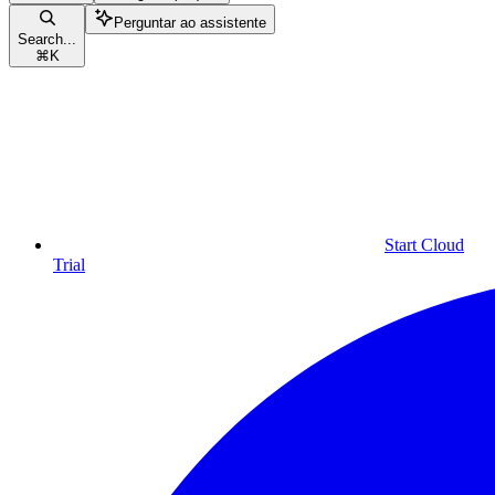
Perguntar ao assistente
Search...
⌘
K
Start Cloud
Trial