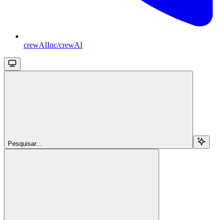
crewAIInc/crewAI
Pesquisar...