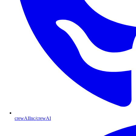
crewAIInc/crewAI