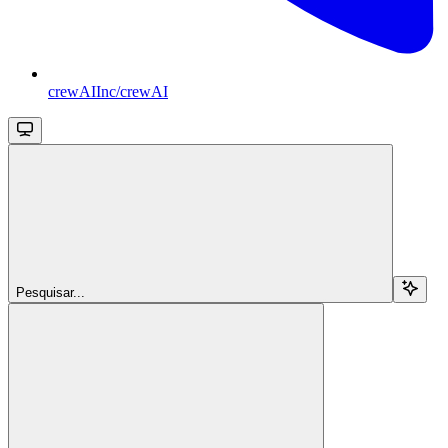
crewAIInc/crewAI
Pesquisar...