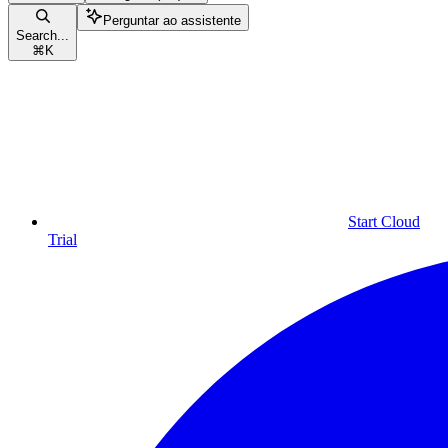
Perguntar ao assistente
Search...
⌘
K
Start Cloud
Trial