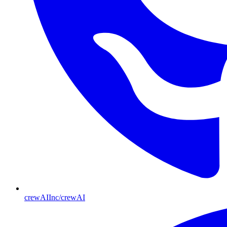
crewAIInc/crewAI