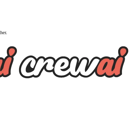
ther.