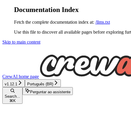
Documentation Index
Fetch the complete documentation index at:
/llms.txt
Use this file to discover all available pages before exploring fur
Skip to main content
CrewAI
home page
v1.12.1
Português (BR)
Perguntar ao assistente
Search...
⌘
K