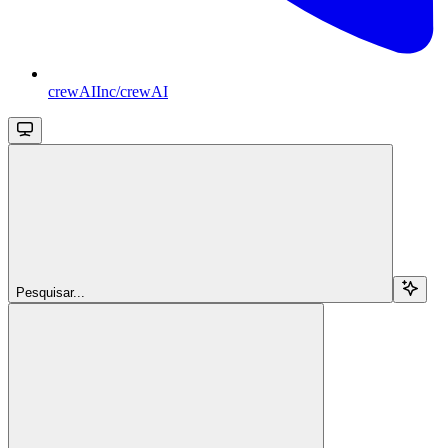
crewAIInc/crewAI
Pesquisar...