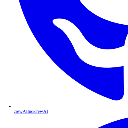
crewAIInc/crewAI