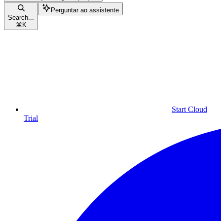
Perguntar ao assistente
Search...
⌘
K
Start Cloud
Trial