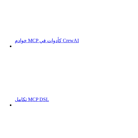
خوادم MCP كأدوات في CrewAI
تكامل MCP DSL