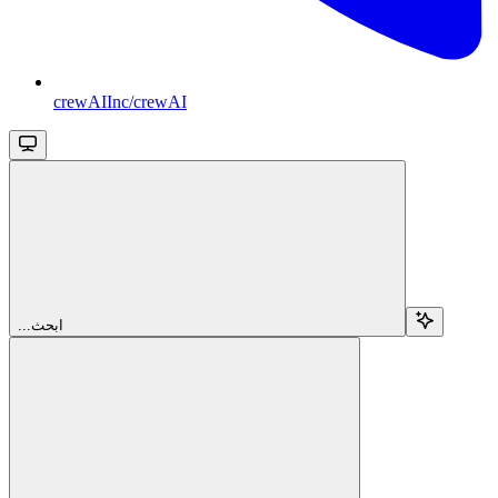
crewAIInc/crewAI
...ابحث