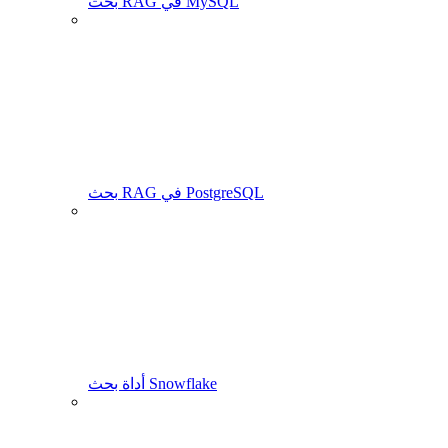
بحث RAG في MySQL
بحث RAG في PostgreSQL
أداة بحث Snowflake