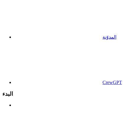
المدوّنة
CrewGPT
البدء