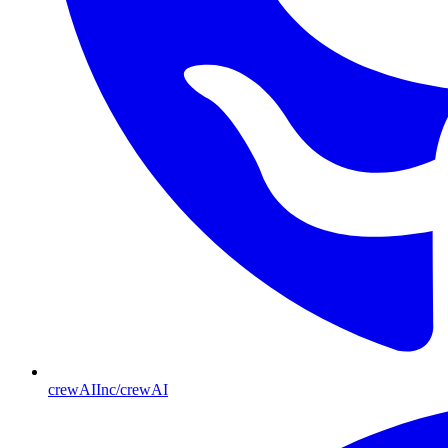
crewAIInc/crewAI