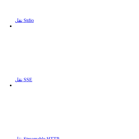
نقل Stdio
نقل SSE
نقل Streamable HTTP