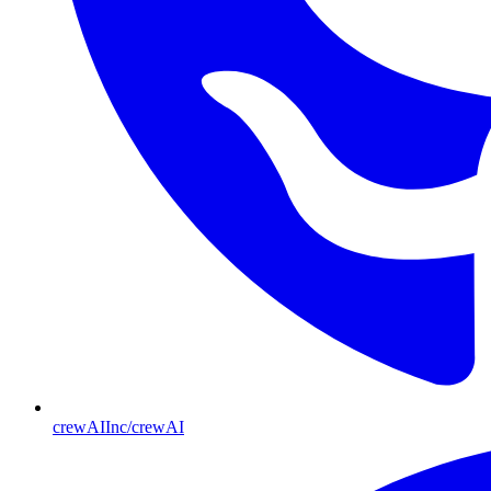
crewAIInc/crewAI