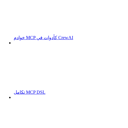
خوادم MCP كأدوات في CrewAI
تكامل MCP DSL