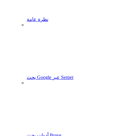
نظرة عامة
بحث Google عبر Serper
أدوات بحث Brave