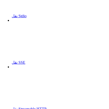
نقل Stdio
نقل SSE
نقل Streamable HTTP