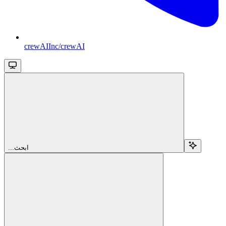
crewAIInc/crewAI
...ابحث