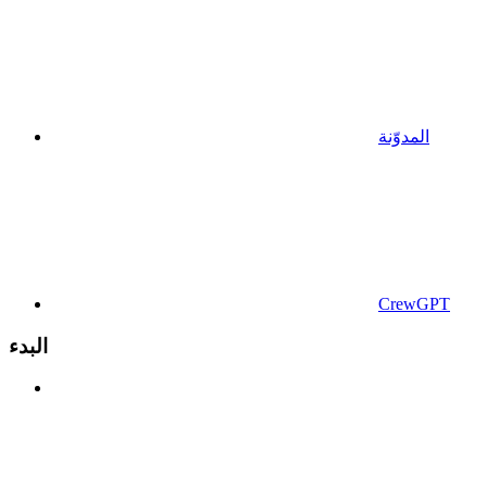
المدوّنة
CrewGPT
البدء