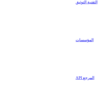
التقنية التوثيق
المؤسسات
API المرجع