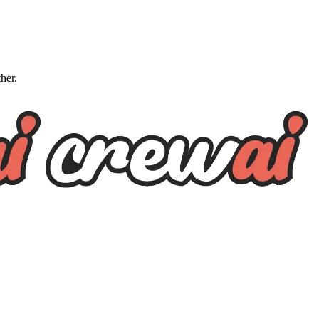
ther.