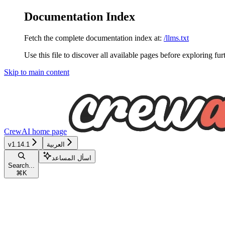
Documentation Index
Fetch the complete documentation index at:
/llms.txt
Use this file to discover all available pages before exploring fur
Skip to main content
CrewAI
home page
العربية
v1.14.1
اسأل المساعد
Search...
⌘
K