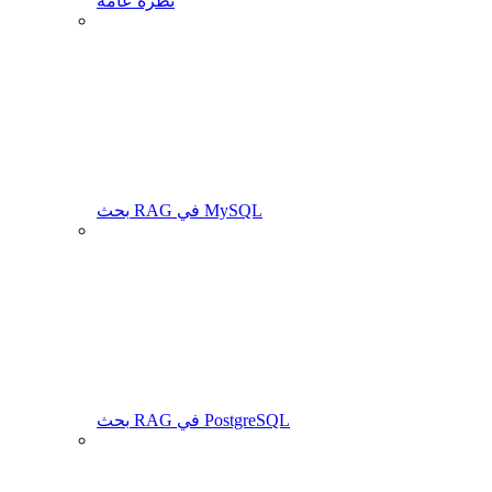
نظرة عامة
بحث RAG في MySQL
بحث RAG في PostgreSQL