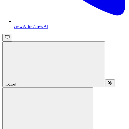
crewAIInc/crewAI
...ابحث