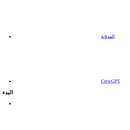
المدوّنة
CrewGPT
البدء