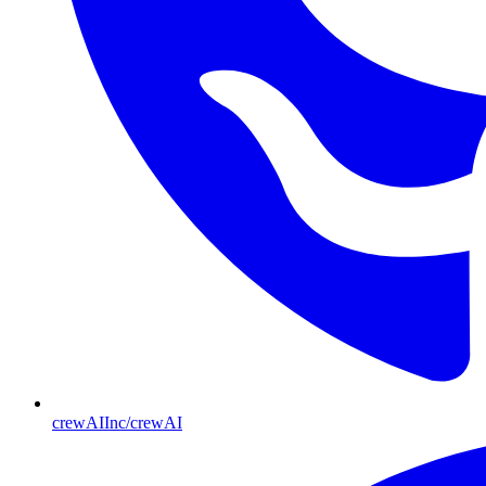
crewAIInc/crewAI