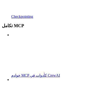
Checkpointing
تكامل MCP
خوادم MCP كأدوات في CrewAI