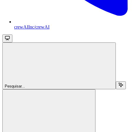
crewAIInc/crewAI
Pesquisar...