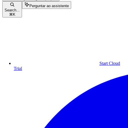
Perguntar ao assistente
Search...
⌘
K
Start Cloud
Trial