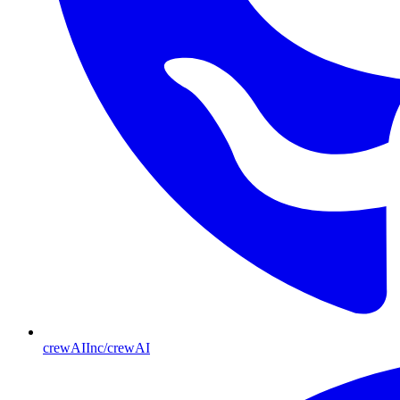
crewAIInc/crewAI