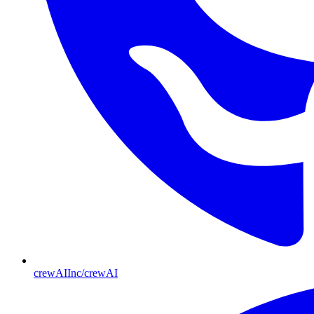
crewAIInc/crewAI