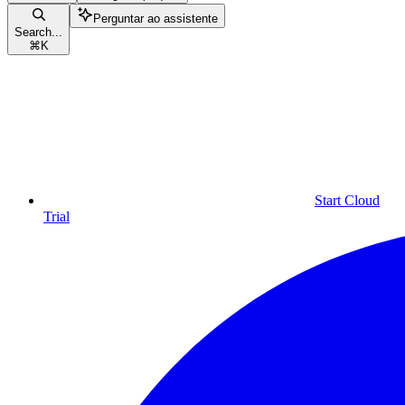
Perguntar ao assistente
Search...
⌘
K
Start Cloud
Trial