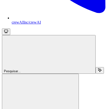
crewAIInc/crewAI
Pesquisar...