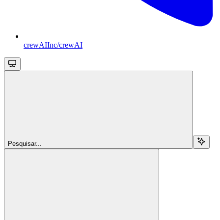
crewAIInc/crewAI
Pesquisar...