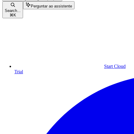
Perguntar ao assistente
Search...
⌘
K
Start Cloud
Trial