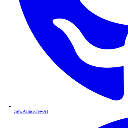
crewAIInc/crewAI