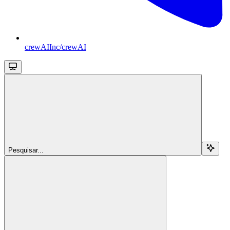
crewAIInc/crewAI
Pesquisar...