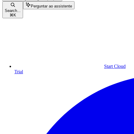
Perguntar ao assistente
Search...
⌘
K
Start Cloud
Trial