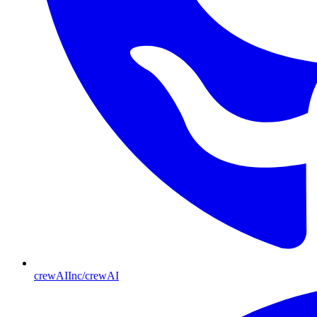
crewAIInc/crewAI