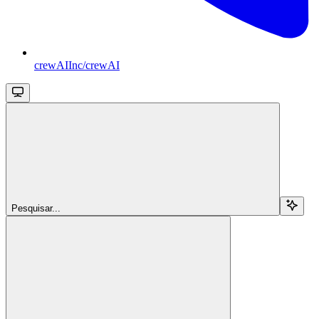
crewAIInc/crewAI
Pesquisar...