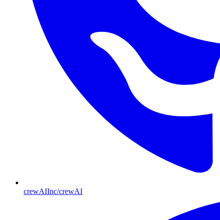
crewAIInc/crewAI