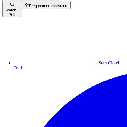
Perguntar ao assistente
Search...
⌘
K
Start Cloud
Trial