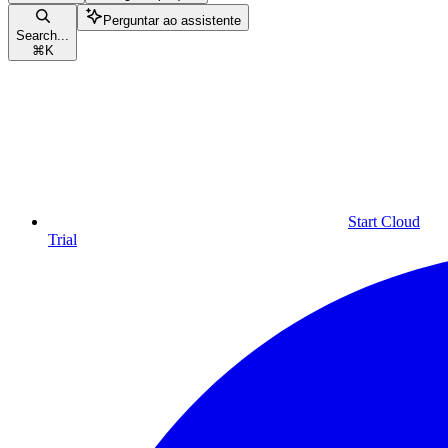
Perguntar ao assistente
Search...
⌘
K
Start Cloud
Trial