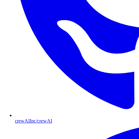
crewAIInc/crewAI