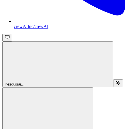
crewAIInc/crewAI
Pesquisar...