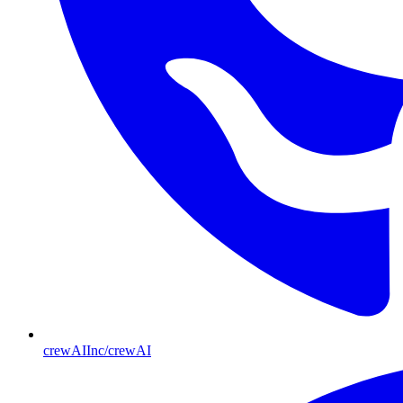
crewAIInc/crewAI