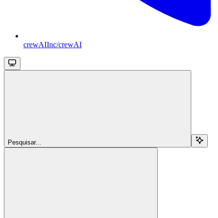
crewAIInc/crewAI
Pesquisar...