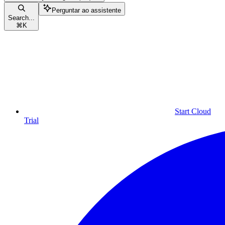
Perguntar ao assistente
Search...
⌘
K
Start Cloud
Trial