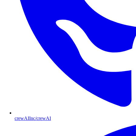
crewAIInc/crewAI