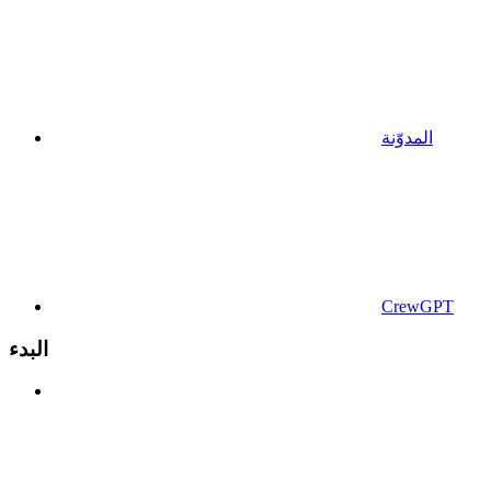
المدوّنة
CrewGPT
البدء