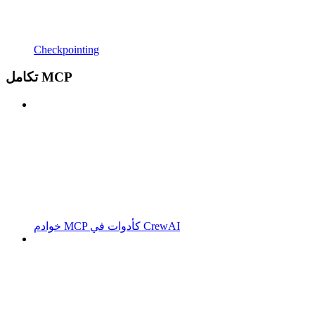
Checkpointing
تكامل MCP
خوادم MCP كأدوات في CrewAI