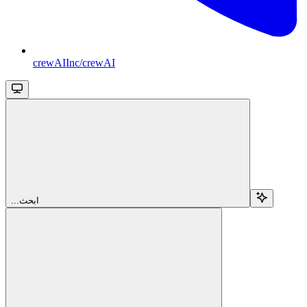
crewAIInc/crewAI
...ابحث