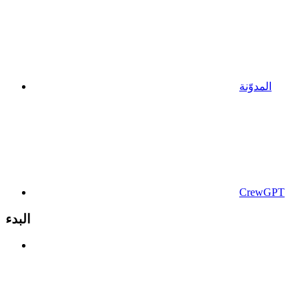
المدوّنة
CrewGPT
البدء