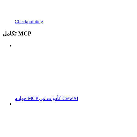
Checkpointing
تكامل MCP
خوادم MCP كأدوات في CrewAI