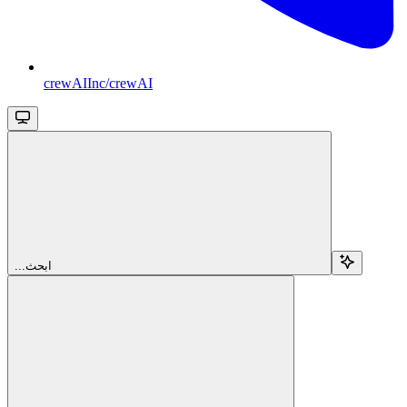
crewAIInc/crewAI
...ابحث