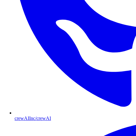
crewAIInc/crewAI