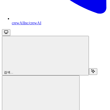
crewAIInc/crewAI
검색...