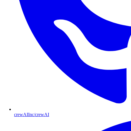
crewAIInc/crewAI