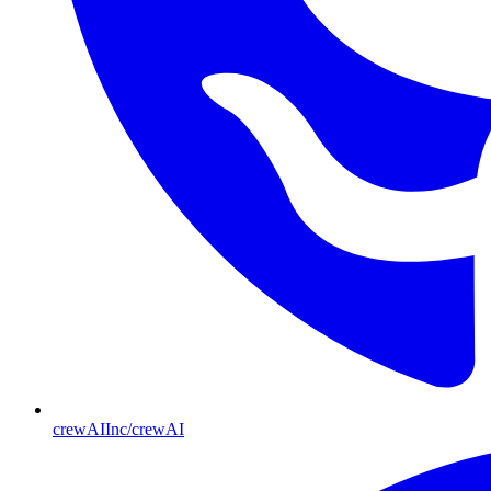
crewAIInc/crewAI