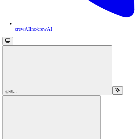
crewAIInc/crewAI
검색...