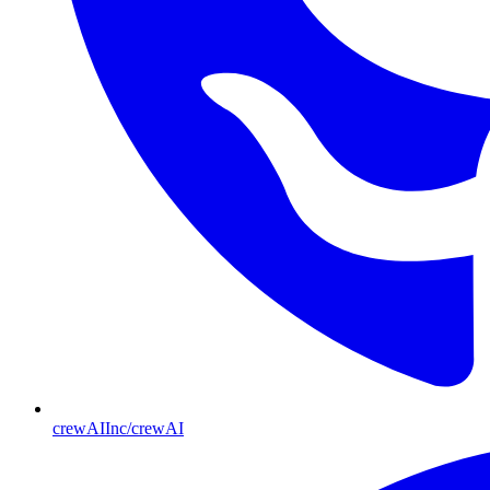
crewAIInc/crewAI