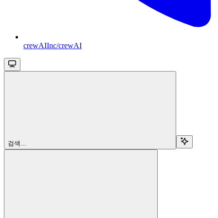
crewAIInc/crewAI
검색...