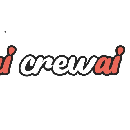
ther.