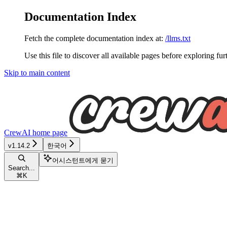
Documentation Index
Fetch the complete documentation index at:
/llms.txt
Use this file to discover all available pages before exploring fur
Skip to main content
CrewAI
home page
v1.14.2
한국어
어시스턴트에게 묻기
Search...
⌘
K