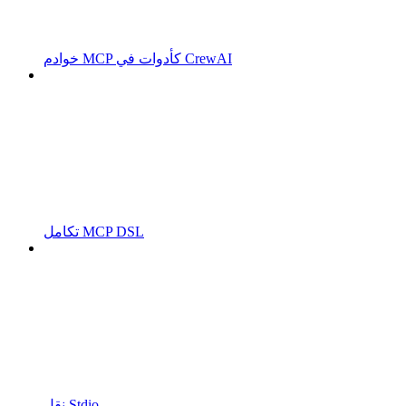
خوادم MCP كأدوات في CrewAI
تكامل MCP DSL
نقل Stdio