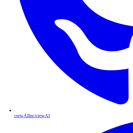
crewAIInc/crewAI