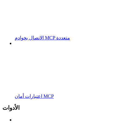
الاتصال بخوادم MCP متعددة
اعتبارات أمان MCP
الأدوات