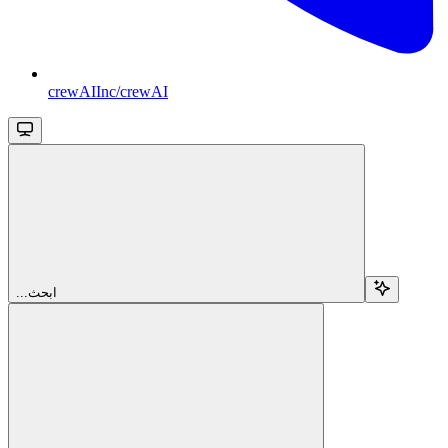
crewAIInc/crewAI
...ابحث