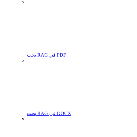
بحث RAG في PDF
بحث RAG في DOCX