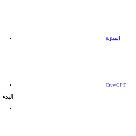
المدوّنة
CrewGPT
البدء