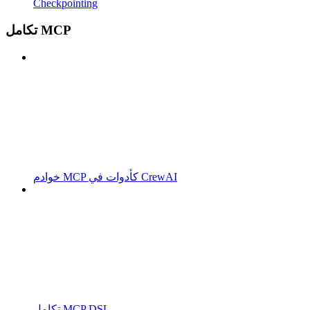
Checkpointing
تكامل MCP
خوادم MCP كأدوات في CrewAI
تكامل MCP DSL