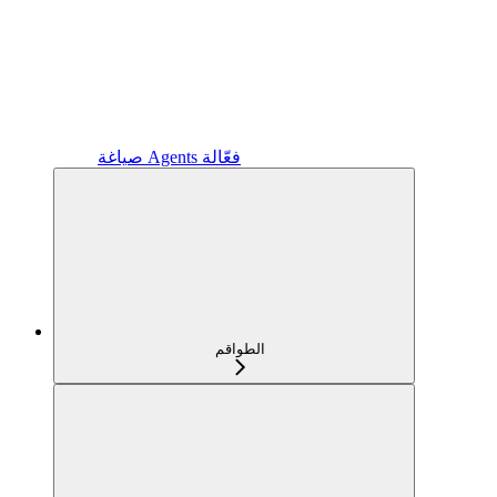
صياغة Agents فعّالة
الطواقم