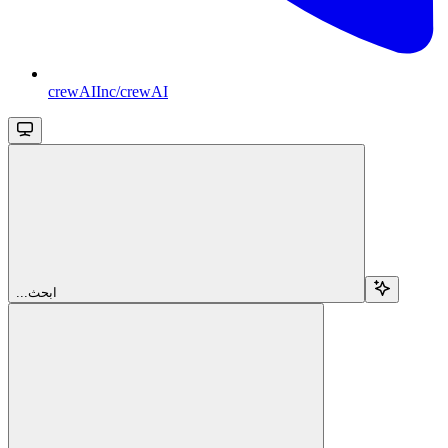
crewAIInc/crewAI
...ابحث