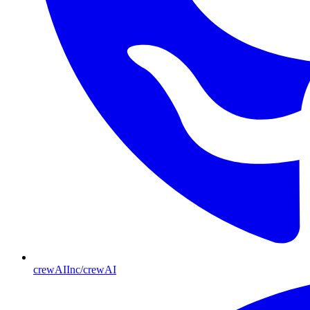
crewAIInc/crewAI