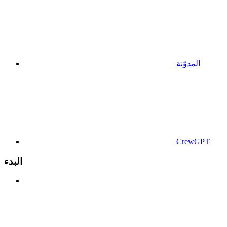
المدوّنة
CrewGPT
البدء