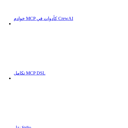
خوادم MCP كأدوات في CrewAI
تكامل MCP DSL
نقل Stdio