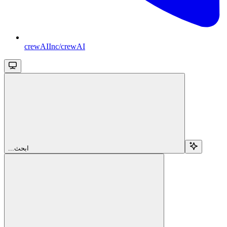
crewAIInc/crewAI
...ابحث