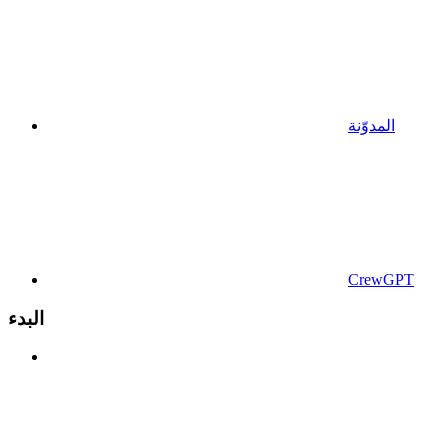
المدوّنة
CrewGPT
البدء