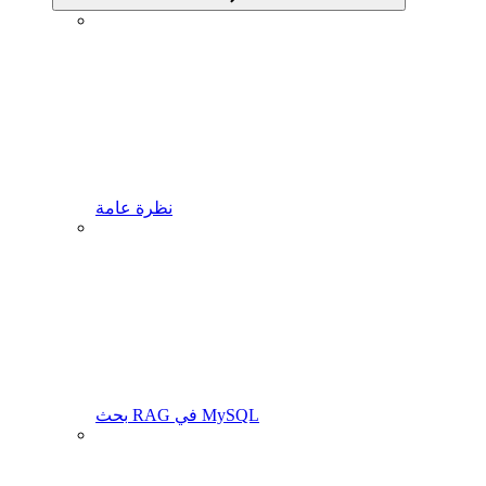
نظرة عامة
بحث RAG في MySQL