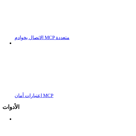
الاتصال بخوادم MCP متعددة
اعتبارات أمان MCP
الأدوات