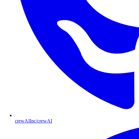
crewAIInc/crewAI