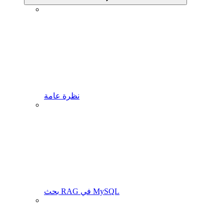
نظرة عامة
بحث RAG في MySQL