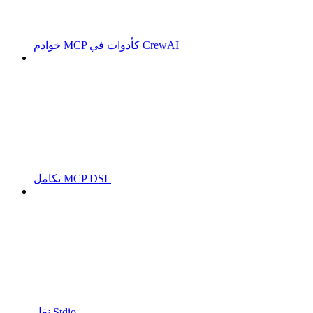
خوادم MCP كأدوات في CrewAI
تكامل MCP DSL
نقل Stdio