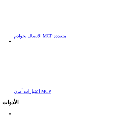
الاتصال بخوادم MCP متعددة
اعتبارات أمان MCP
الأدوات