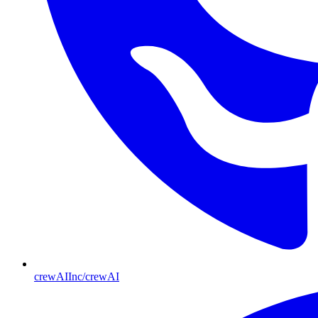
crewAIInc/crewAI