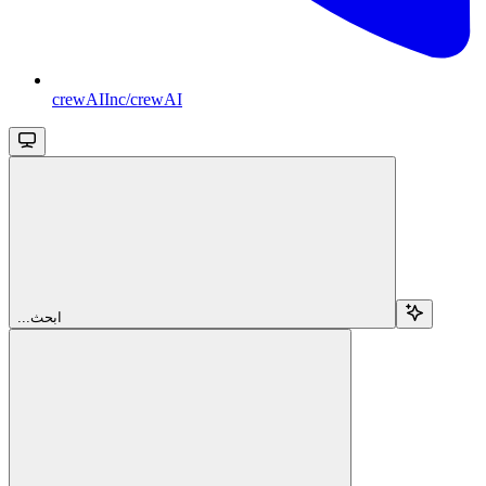
crewAIInc/crewAI
...ابحث