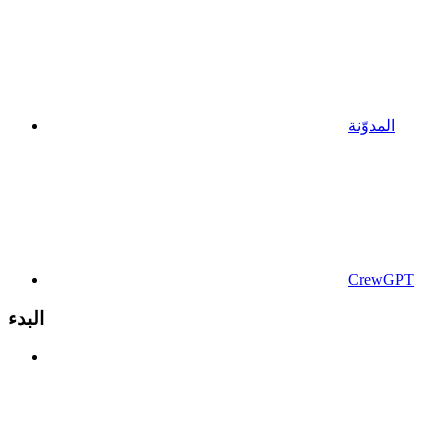
المدوّنة
CrewGPT
البدء