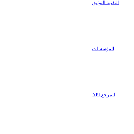
التقنية التوثيق
المؤسسات
API المرجع