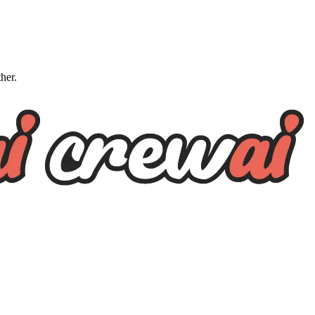
ther.