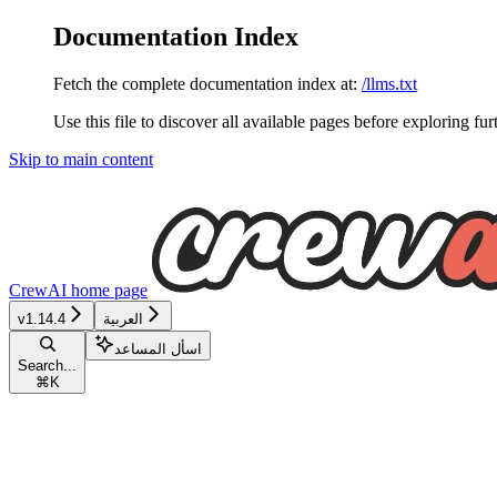
Documentation Index
Fetch the complete documentation index at:
/llms.txt
Use this file to discover all available pages before exploring fur
Skip to main content
CrewAI
home page
العربية
v1.14.4
اسأل المساعد
Search...
⌘
K