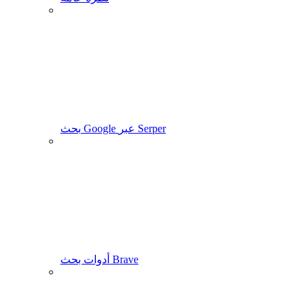
بحث Google عبر Serper
أدوات بحث Brave