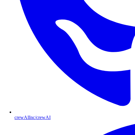
crewAIInc/crewAI