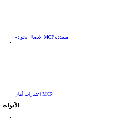
الاتصال بخوادم MCP متعددة
اعتبارات أمان MCP
الأدوات