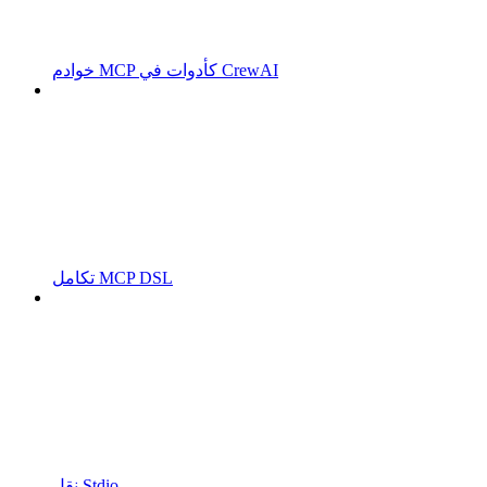
خوادم MCP كأدوات في CrewAI
تكامل MCP DSL
نقل Stdio