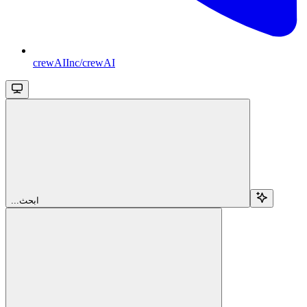
crewAIInc/crewAI
...ابحث