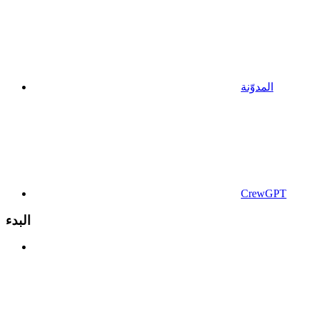
المدوّنة
CrewGPT
البدء