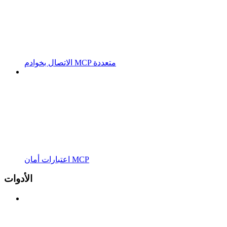
الاتصال بخوادم MCP متعددة
اعتبارات أمان MCP
الأدوات