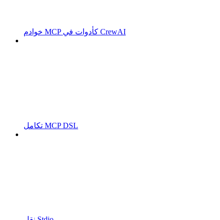
خوادم MCP كأدوات في CrewAI
تكامل MCP DSL
نقل Stdio