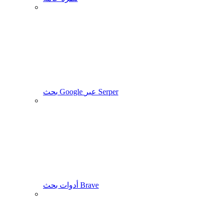
بحث Google عبر Serper
أدوات بحث Brave