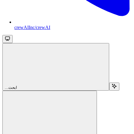
crewAIInc/crewAI
...ابحث