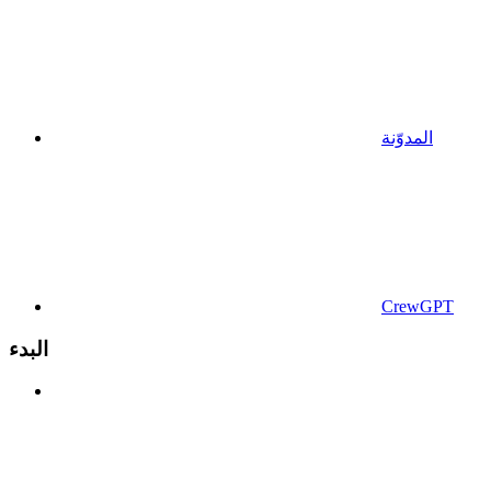
المدوّنة
CrewGPT
البدء