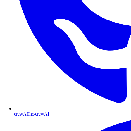
crewAIInc/crewAI