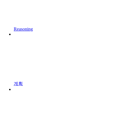
Reasoning
계획