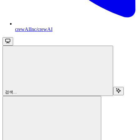
crewAIInc/crewAI
검색...