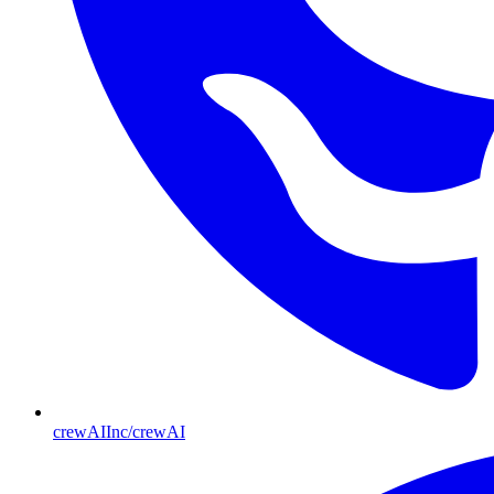
crewAIInc/crewAI